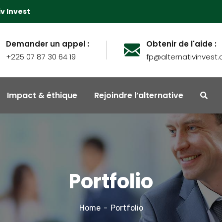
iv Invest
Demander un appel :
Obtenir de l'aide :
+225 07 87 30 64 19
fp@alternativinvest
Impact & éthique
Rejoindre l’alternative
Portfolio
Home
Portfolio