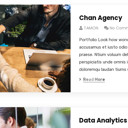
Chan Agency
TAMON
No Com
Portfolio Look how wond
accusamus et iusto odio 
praese. Ntium voluum de
perspiciatis unde omnis 
doloremqu laudan tiums 
Read More
Data Analytics