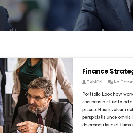
Finance Strate
TAMON
No Com
Portfolio Look how wond
accusamus et iusto odio 
praese. Ntium voluum dele
perspiciatis unde omnis 
doloremqu laudan tiums 