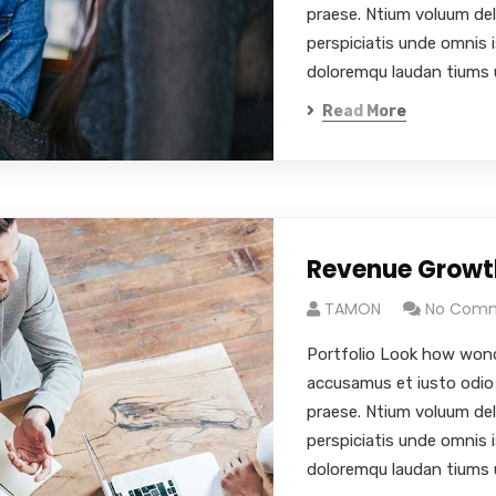
praese. Ntium voluum del
perspiciatis unde omnis 
doloremqu laudan tiums 
Read More
Revenue Growt
TAMON
No Com
Portfolio Look how wond
accusamus et iusto odio 
praese. Ntium voluum de
perspiciatis unde omnis 
doloremqu laudan tiums 