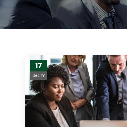
17
Déc 19