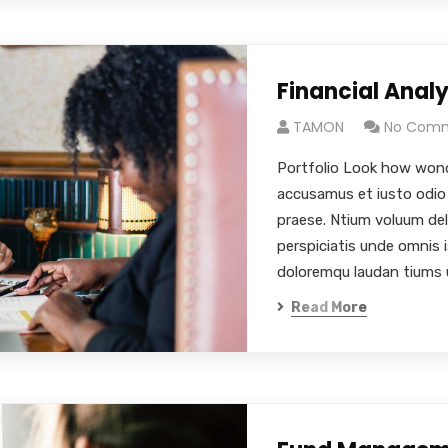
Financial Analy
TAMON
No Com
Portfolio Look how wond
accusamus et iusto odio 
praese. Ntium voluum del
perspiciatis unde omnis 
doloremqu laudan tiums 
Read More