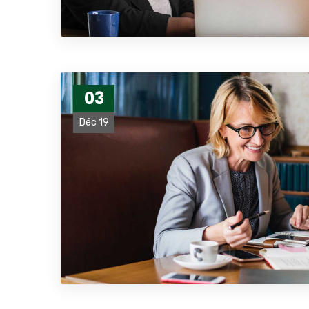
03
Déc 19