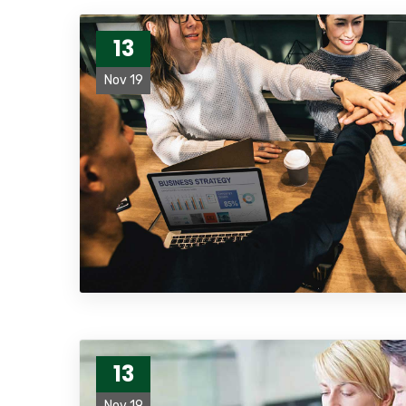
13
Nov 19
13
Nov 19