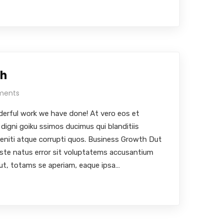
th
ments
erful work we have done! At vero eos et
digni goiku ssimos ducimus qui blanditiis
eniti atque corrupti quos. Business Growth Dut
iste natus error sit voluptatems accusantium
ut, totams se aperiam, eaque ipsa…