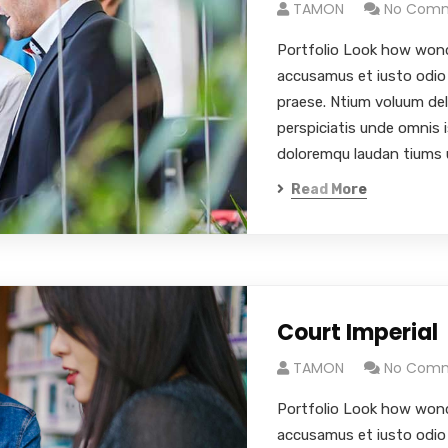
TAMON
No Com
Portfolio Look how wond
accusamus et iusto odio 
praese. Ntium voluum del
perspiciatis unde omnis 
doloremqu laudan tiums 
Read More
Court Imperial
TAMON
No Com
Portfolio Look how wond
accusamus et iusto odio 