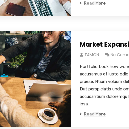
Read More
Market Expans
TAMON
No Com
Portfolio Look how wond
accusamus et iusto odio 
praese. Ntium voluum del
Dut perspiciatis unde om
accusantium doloremqu l
ipsa…
Read More