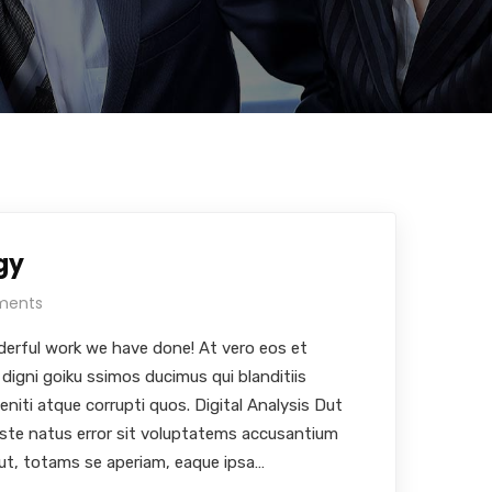
gy
ments
erful work we have done! At vero eos et
digni goiku ssimos ducimus qui blanditiis
niti atque corrupti quos. Digital Analysis Dut
iste natus error sit voluptatems accusantium
ut, totams se aperiam, eaque ipsa…