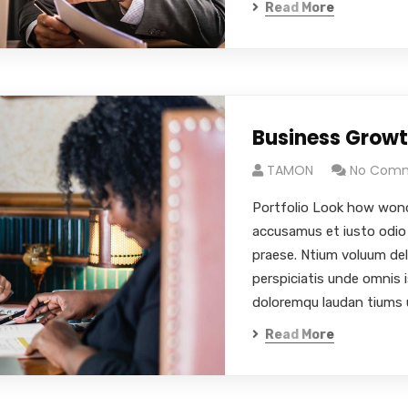
Read More
Business Grow
TAMON
No Com
Portfolio Look how wond
accusamus et iusto odio 
praese. Ntium voluum del
perspiciatis unde omnis 
doloremqu laudan tiums 
Read More