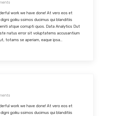
ments
erful work we have done! At vero eos et
digni goiku ssimos ducimus qui blanditiis
eniti atque corrupti quos. Data Analytics Dut
iste natus error sit voluptatems accusantium
ut, totams se aperiam, eaque ipsa…
ments
erful work we have done! At vero eos et
digni goiku ssimos ducimus qui blanditiis