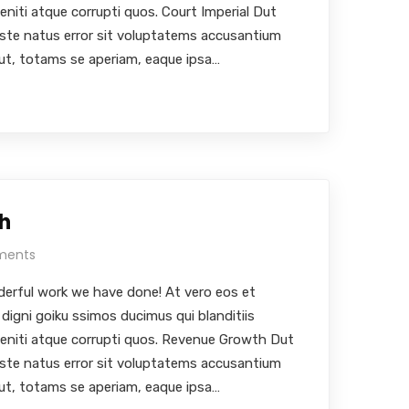
eniti atque corrupti quos. Court Imperial Dut
iste natus error sit voluptatems accusantium
ut, totams se aperiam, eaque ipsa…
h
ments
erful work we have done! At vero eos et
digni goiku ssimos ducimus qui blanditiis
leniti atque corrupti quos. Revenue Growth Dut
iste natus error sit voluptatems accusantium
ut, totams se aperiam, eaque ipsa…