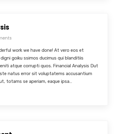
sis
ments
erful work we have done! At vero eos et
digni goiku ssimos ducimus qui blanditiis
eniti atque corrupti quos. Financial Analysis Dut
iste natus error sit voluptatems accusantium
ut, totams se aperiam, eaque ipsa…